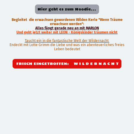
Hier geht es zum Hoodie...
Begleitet die erwachsen gewordenen Wilden Kerle "Wenn Träume
erwachsen werden":
Alles fängt gerade neu an mit MARLON
Und geht jetzt weiter mit LEON - Königskinder träumen nicht
Taucht ein in die fantastische Welt der Wildernacht
Endeckt mit Lotte Grimm die Liebe und was ein abenteuerliches freies
Leben bedeutet
FRISCH EINGETROFFEN: W I L D E R N A C H T